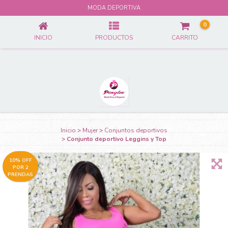
CONJUNTO DEPORTIVO LEGGINS Y TOP
MODA DEPORTIVA
0
INICIO
PRODUCTOS
CARRITO
Inicio
>
Mujer
>
Conjuntos deportivos
>
Conjunto deportivo Leggins y Top
10% OFF
POR 2
PRENDAS