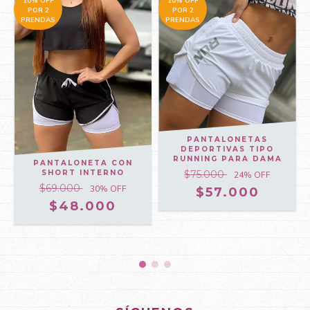
10% OFF
10% OFF
POR 2
POR 2
PRENDAS
PRENDAS
PANTALONETAS
DEPORTIVAS TIPO
RUNNING PARA DAMA
PANTALONETA CON
$75.000
SHORT INTERNO
24
% OFF
$69.000
30
% OFF
$57.000
$48.000