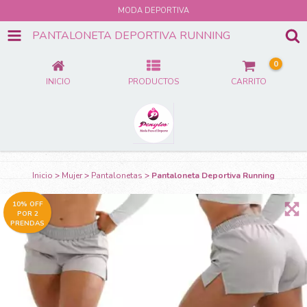
MODA DEPORTIVA
PANTALONETA DEPORTIVA RUNNING
0
INICIO
PRODUCTOS
CARRITO
Inicio
>
Mujer
>
Pantalonetas
>
Pantaloneta Deportiva Running
10% OFF
POR 2
PRENDAS